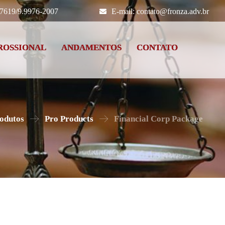
-7619/9.9976-2007
E-mail: contato@fronza.adv.br
ROSSIONAL
ANDAMENTOS
CONTATO
odutos
Pro Products
Financial Corp Package