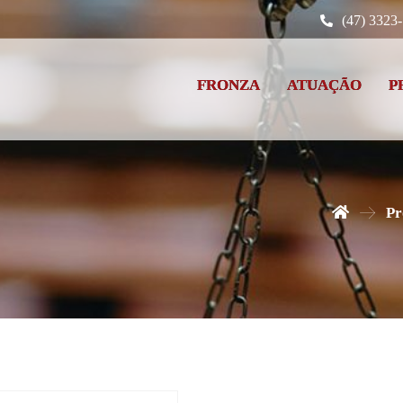
(47) 3323
FRONZA
ATUAÇÃO
P
Pr