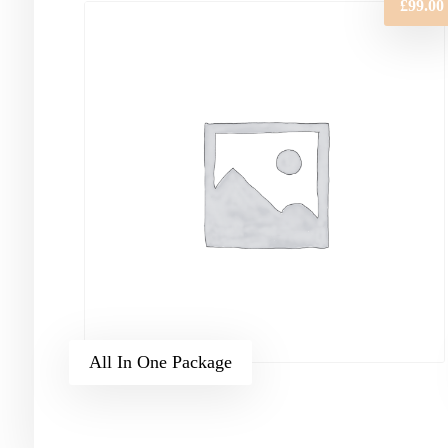
£
99.00
All In One Package