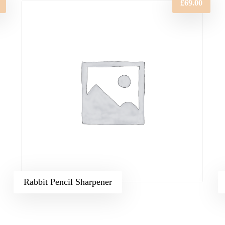
£
69.00
Rabbit Pencil Sharpener