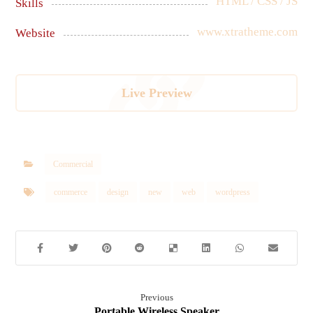
HTML / CSS / JS
Skills
www.xtratheme.com
Website
Live Preview
Commercial
commerce
design
new
web
wordpress
Previous
Portable Wireless Speaker