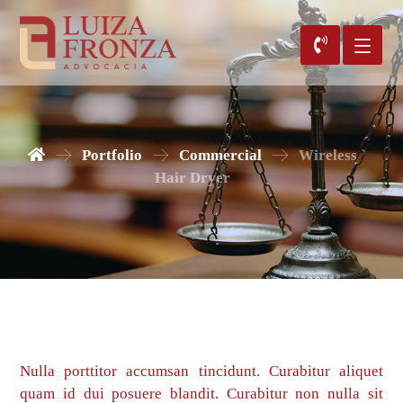
Portfolio
Commercial
Wireless
Hair Dryer
Nulla porttitor accumsan tincidunt. Curabitur aliquet
quam id dui posuere blandit. Curabitur non nulla sit