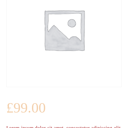
£
99.00
Lorem ipsum dolor sit amet, consectetur adipiscing elit.