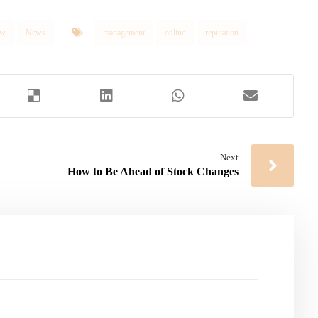
ew
News
management
online
reputation
Next
How to Be Ahead of Stock Changes