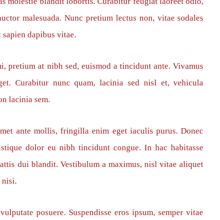
s molestie blandit lobortis. Curabitur feugiat laoreet odio,
auctor malesuada. Nunc pretium lectus non, vitae sodales
t sapien dapibus vitae.
i, pretium at nibh sed, euismod a tincidunt ante. Vivamus
t. Curabitur nunc quam, lacinia sed nisl et, vehicula
on lacinia sem.
met ante mollis, fringilla enim eget iaculis purus. Donec
stique dolor eu nibh tincidunt congue. In hac habitasse
ttis dui blandit. Vestibulum a maximus, nisl vitae aliquet
 nisi.
 vulputate posuere. Suspendisse eros ipsum, semper vitae