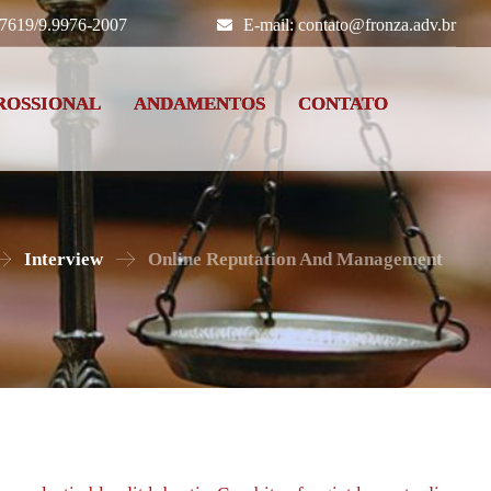
-7619/9.9976-2007
E-mail: contato@fronza.adv.br
ROSSIONAL
ANDAMENTOS
CONTATO
Interview
Online Reputation And Management