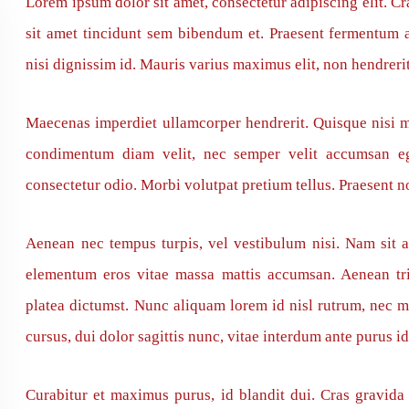
Lorem ipsum dolor sit amet, consectetur adipiscing elit. Cra
sit amet tincidunt sem bibendum et. Praesent fermentum 
nisi dignissim id. Mauris varius maximus elit, non hendreri
Maecenas imperdiet ullamcorper hendrerit. Quisque nisi m
condimentum diam velit, nec semper velit accumsan ege
consectetur odio. Morbi volutpat pretium tellus. Praesent n
Aenean nec tempus turpis, vel vestibulum nisi. Nam sit a
elementum eros vitae massa mattis accumsan. Aenean tri
platea dictumst. Nunc aliquam lorem id nisl rutrum, nec ma
cursus, dui dolor sagittis nunc, vitae interdum ante purus id
Curabitur et maximus purus, id blandit dui. Cras gravida