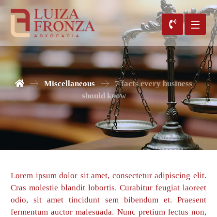
Miscellaneous
7 facts every business
should know
Lorem ipsum dolor sit amet, consectetur adipiscing elit.
Cras molestie blandit lobortis. Curabitur feugiat laoreet
odio, sit amet tincidunt sem bibendum et. Praesent
fermentum auctor malesuada. Nunc pretium lectus non,